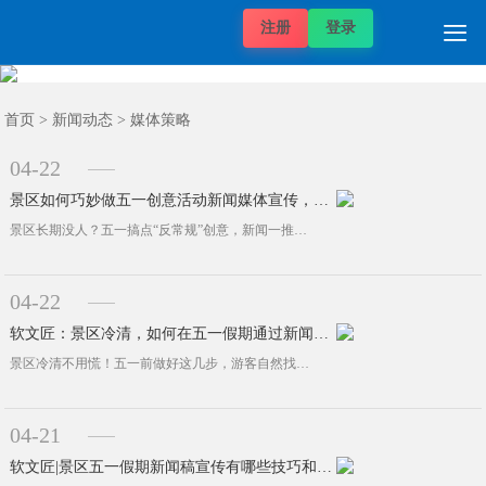

注册
登录
自媒体价格
推广项目
发稿案例
推广案例
新闻动态
帮助中心
关于我们
媒体价格
首页
首页
>
新闻动态
>
媒体策略
04-22
景区如何巧妙做五一创意活动新闻媒体宣传，摆脱长期流量困境？
景区长期没人？五一搞点“反常规”创意，新闻一推就火做景区的朋友，你有没有这种感觉：明明风景不差，活动也搞了，可游客就是不来，或···
04-22
软文匠：景区冷清，如何在五一假期通过新闻宣传推广吸引更多游客？
景区冷清不用慌！五一前做好这几步，游客自然找上门五一快到了，可你家的景区还是冷冷清清？别急着降价甩卖，那招不管用。很多景区老板···
04-21
软文匠|景区五一假期新闻稿宣传有哪些技巧和策略？