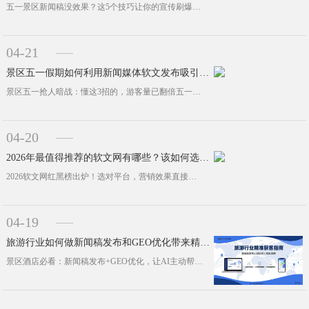
五一景区新闻稿没效果？这5个技巧让你的宣传刷爆朋友圈五一小长假快到了，景区运营的朋友们是不是已经忙得脚不沾地？可你有没有发现，···
04-21
景区五一假期如何利用新闻媒体软文发布吸引更多游客？
景区五一抢人暗战：懂这3招的，游客量已翻倍五一假期近在眼前，景区老板们最愁的是：全国景区都在吆喝，凭什么游客偏偏来我家？答案其···
04-20
2026年最值得推荐的软文网有哪些？该如何选择？
2026软文网红黑榜出炉！选对平台，营销效果直接翻倍2026年了，做品牌营销还只知道砸广告？醒醒吧，聪明的老板早就靠一篇篇软文···
04-19
旅游行业如何做新闻稿发布和GEO优化带来精准客户？
景区酒店必看：新闻稿发布+GEO优化，让AI主动帮你拉客做旅游的老板们，你们有没有发现一件事：现在游客找攻略，已经不只用百度了···