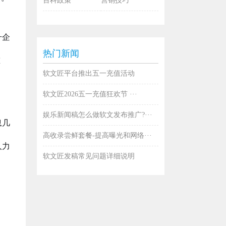
百科政策
营销技巧
升企
热门新闻
重
软文匠平台推出五一充值活动
软文匠2026五一充值狂欢节 ···
娱乐新闻稿怎么做软文发布推广?···
息几
高收录尝鲜套餐-提高曝光和网络···
人力
软文匠发稿常见问题详细说明
。