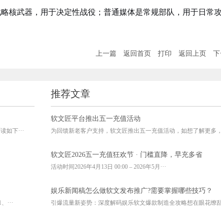
战略核武器，用于决定性战役；普通媒体是常规部队，用于日常
上一篇
返回首页
打印
返回上页
下
推荐文章
软文匠平台推出五一充值活动
如下···
为回馈新老客户支持，软文匠推出五一充值活动，如想了解更多，请
软文匠2026五一充值狂欢节 · 门槛直降，早充多省
活动时间2026年4月13日 00:00 – 2026年5月···
娱乐新闻稿怎么做软文发布推广?需要掌握哪些技巧？
···
引爆流量新姿势：深度解码娱乐软文爆款制造全攻略想在眼花缭乱的