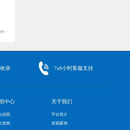
···
包收录
7x8小时客服支持
助中心
关于我们
台说明
平台简介
文发稿
发稿案例