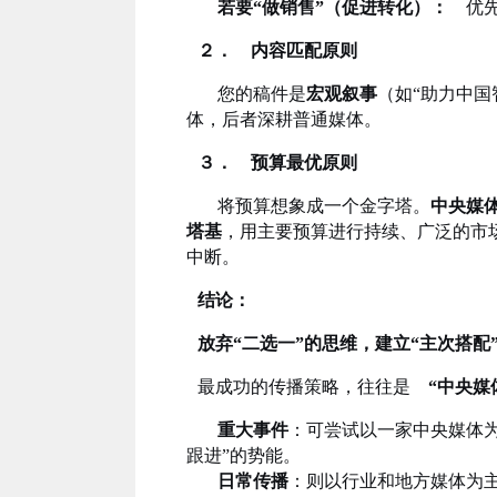
若要“做销售”（促进转化）：
优先
２． 内容匹配原则
您的稿件是
宏观叙事
（如“助力中国
体，后者深耕普通媒体。
３． 预算最优原则
将预算想象成一个金字塔。
中央媒
塔基
，用主要预算进行持续、广泛的市
中断。
结论：
放弃“二选一”的思维，建立“主次搭配
最成功的传播策略，往往是
“中央媒
重大事件
：可尝试以一家中央媒体
跟进”的势能。
日常传播
：则以行业和地方媒体为