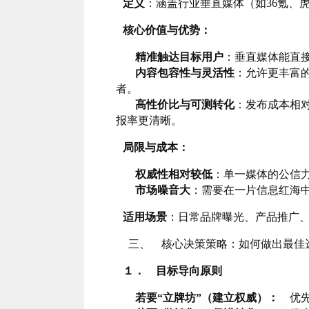
定义
：涵盖行业垂直媒体（如36氪、
核心价值与优势：
精准触达目标用户
：垂直媒体能直
内容包容性与灵活性
：允许更丰富
者。
高性价比与可测转化
：发布成本相
报率更清晰。
局限与成本：
权威性相对较低
：单一媒体的公信
市场噪音大
：需要在一片信息红海
适用场景
：日常品牌曝光、产品推广、
三、 核心决策策略：如何做出最佳
１． 目标导向原则
若要“立牌坊”（建立权威）：
优先