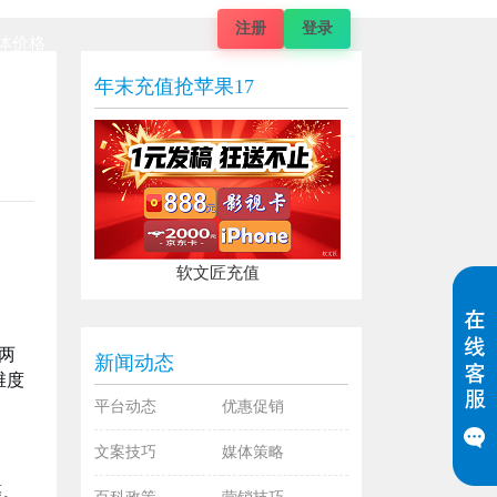
注册
登录
体价格
年末充值抢苹果17
软文匠充值
两
新闻动态
维度
平台动态
优惠促销
文案技巧
媒体策略
等。