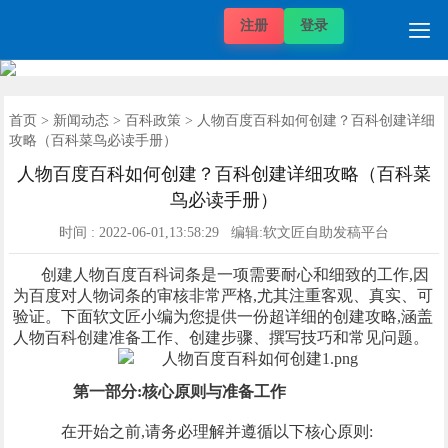

注册
登录
自媒体价格
推广项目
发稿案例
推广案例
新闻动态
帮助中心
关于我们
媒体价格
首页
首页
>
新闻动态
>
百科政策
> 人物百度百科如何创建？百科创建详细
攻略（百科菜鸟必读手册）
人物百度百科如何创建？百科创建详细攻略（百科菜
鸟必读手册）
时间 : 2022-06-01,13:58:29 编辑:软文匠自助发稿平台
创建人物百度百科词条是一项需要耐心和细致的工作,因
为百度对人物词条的审核非常严格,尤其注重客观、真实、可
验证。下面软文匠小编为您提供一份超详细的创建攻略,涵盖
人物百科创建准备工作、创建步骤、撰写技巧和常见问题。
第一部分:核心原则与准备工作
在开始之前,请务必理解并遵循以下核心原则: