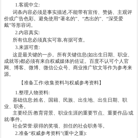
1.客观中立:
词条内容必须是事实描述,不能带有宣传、赞扬、主观评
价或广告色彩。避免使用“著名的”、“杰出的”、“深受爱
戴”等形容词。
2.内容真实:
所有信息必须真实可靠,有据可查。
3.来源可查:
这是最关键的一步。所有关键信息(如出生日期、职业、
成就等)都必须有来自权威媒体的佐证。百度不认可个人官
网、博客、微博、微信公众号、商业推广软文等作为参考来
源。
【准备工作:收集资料与权威参考资料】
1.整理人物资料:
基础信息:姓名、国籍、民族、出生地、出生日期、职
业、职务。
主要经历:教育背景、职业生涯的重要节点、重要作品/成
就/事件。
社会荣誉:获得的奖项、担任的社会职务等。
2.准备“权威参考资料”(重中之重):