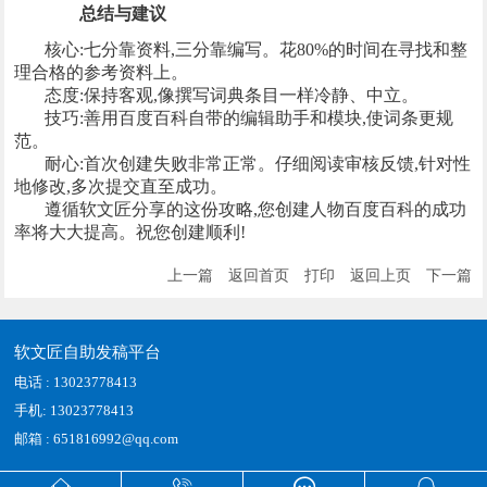
总结与建议
核心:七分靠资料,三分靠编写。花80%的时间在寻找和整
理合格的参考资料上。
态度:保持客观,像撰写词典条目一样冷静、中立。
技巧:善用百度百科自带的编辑助手和模块,使词条更规
范。
耐心:首次创建失败非常正常。仔细阅读审核反馈,针对性
地修改,多次提交直至成功。
遵循软文匠分享的这份攻略,您创建人物百度百科的成功
率将大大提高。祝您创建顺利!
上一篇
返回首页
打印
返回上页
下一篇
软文匠自助发稿平台
电话 : 13023778413
手机: 13023778413
邮箱 : 651816992@qq.com