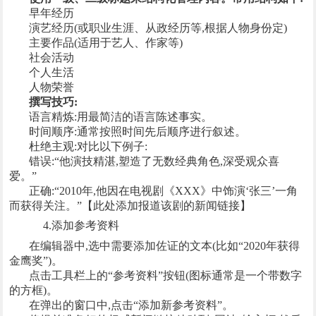
早年经历
演艺经历(或职业生涯、从政经历等,根据人物身份定)
主要作品(适用于艺人、作家等)
社会活动
个人生活
人物荣誉
撰写技巧:
语言精炼:用最简洁的语言陈述事实。
时间顺序:通常按照时间先后顺序进行叙述。
杜绝主观:对比以下例子:
错误:“他演技精湛,塑造了无数经典角色,深受观众喜
爱。”
正确:“2010年,他因在电视剧《XXX》中饰演‘张三’一角
而获得关注。”【此处添加报道该剧的新闻链接】
4.添加参考资料
在编辑器中,选中需要添加佐证的文本(比如“2020年获得
金鹰奖”)。
点击工具栏上的“参考资料”按钮(图标通常是一个带数字
的方框)。
在弹出的窗口中,点击“添加新参考资料”。