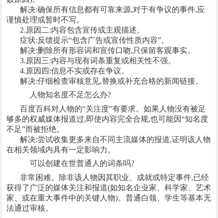
解决:确保所有信息都有可靠来源,对于有争议的事件,应
谨慎处理或暂时不写。
2.原因二:内容包含宣传或主观描述。
症状:反馈提示“包含广告或宣传性质内容”。
解决:删除所有形容词和宣传口吻,只保留客观事实。
3.原因三:内容与现有词条重复或相关性不强。
4.原因四:信息不实或存在争议。
解决:仔细检查审核意见,替换或补充合格的新闻链接。
人物知名度不足怎么办?
百度百科对人物的“关注度”有要求。如果人物没有被足
够多的权威媒体报道过,即使内容完全合规,也可能因“知名度
不足”而被拒绝。
解决:尝试收集更多来自不同主流媒体的报道,证明该人物
在相关领域内具有一定影响力。
可以创建在世普通人的词条吗?
非常困难。除非该人物因其职业、成就或特定事件,已经
获得了广泛的媒体关注和报道(如知名企业家、科学家、艺术
家、或在重大事件中的关键人物)。普通白领、学生等基本无
法通过审核。