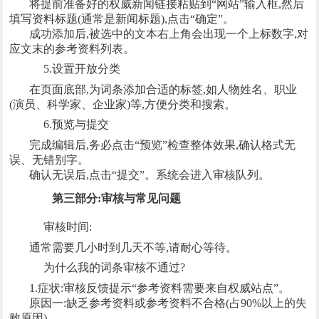
将提前准备好的权威新闻链接粘贴到“网站”输入框,然后
填写资料标题(通常是新闻标题),点击“确定”。
成功添加后,被选中的文本右上角会出现一个上标数字,对
应文末的参考资料列表。
5.设置开放分类
在页面底部,为词条添加合适的标签,如人物姓名、职业
(演员、科学家、企业家)等,方便分类和搜索。
6.预览与提交
完成编辑后,务必点击“预览”检查整体效果,确认格式无
误、无错别字。
确认无误后,点击“提交”。系统会进入审核队列。
第三部分:审核与常见问题
审核时间:
通常需要几小时到几天不等,请耐心等待。
为什么我的词条审核不通过?
1.症状:审核反馈提示“参考资料需要来自权威站点”。
原因一:缺乏参考资料或参考资料不合格(占90%以上的失
败原因)。