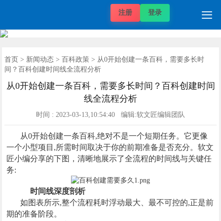

注册
登录
自媒体价格
推广项目
发稿案例
推广案例
新闻动态
帮助中心
关于我们
媒体价格
首页
首页
>
新闻动态
>
百科政策
> 从0开始创建一条百科，需要多长时
间？百科创建时间线全流程分析
从0开始创建一条百科，需要多长时间？百科创建时间
线全流程分析
时间 : 2023-03-13,10:54:40 编辑:软文匠编辑团队
从0开始创建一条百科,绝对不是一个短期任务。它更像
一个小型项目,所需时间取决于你的前期准备是否充分。软文
匠小编分享的下图，清晰地展示了全流程的时间线与关键任
务:
时间线深度剖析
如图表所示,整个流程耗时浮动最大、最不可控的,正是前
期的准备阶段。