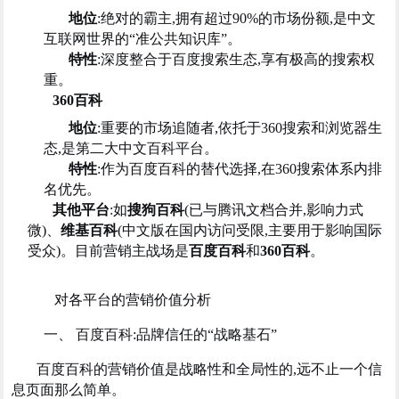
地位
:绝对的霸主,拥有超过90%的市场份额,是中文
互联网世界的“准公共知识库”。
特性
:深度整合于百度搜索生态,享有极高的搜索权
重。
360百科
地位
:重要的市场追随者,依托于360搜索和浏览器生
态,是第二大中文百科平台。
特性
:作为百度百科的替代选择,在360搜索体系内排
名优先。
其他平台
:如
搜狗百科
(已与腾讯文档合并,影响力式
微)、
维基百科
(中文版在国内访问受限,主要用于影响国际
受众)。目前营销主战场是
百度百科
和
360百科
。
对各平台的营销价值分析
一、 百度百科:品牌信任的“战略基石”
百度百科的营销价值是战略性和全局性的,远不止一个信
息页面那么简单。