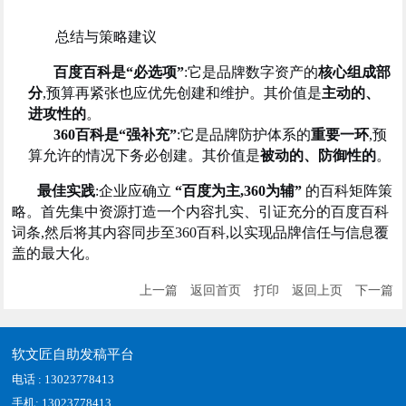
总结与策略建议
百度百科是“必选项”
:它是品牌数字资产的
核心组成部
分
,预算再紧张也应优先创建和维护。其价值是
主动的、
进攻性的
。
360百科是“强补充”
:它是品牌防护体系的
重要一环
,预
算允许的情况下务必创建。其价值是
被动的、防御性的
。
最佳实践
:企业应确立
“百度为主,360为辅”
的百科矩阵策
略。首先集中资源打造一个内容扎实、引证充分的百度百科
词条,然后将其内容同步至360百科,以实现品牌信任与信息覆
盖的最大化。
上一篇
返回首页
打印
返回上页
下一篇
软文匠自助发稿平台
电话 : 13023778413
手机: 13023778413