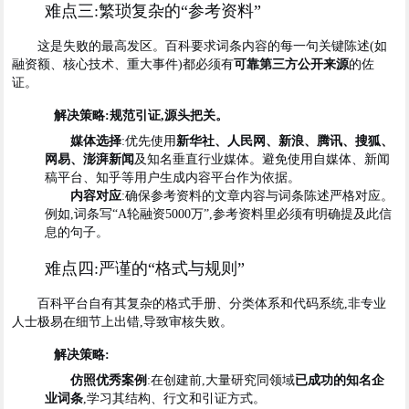
难点三:繁琐复杂的“参考资料”
这是失败的最高发区。百科要求词条内容的每一句关键陈述(如
融资额、核心技术、重大事件)都必须有
可靠第三方公开来源
的佐
证。
解决策略:规范引证,源头把关。
媒体选择
:优先使用
新华社、人民网、新浪、腾讯、搜狐、
网易、澎湃新闻
及知名垂直行业媒体。避免使用自媒体、新闻
稿平台、知乎等用户生成内容平台作为依据。
内容对应
:确保参考资料的文章内容与词条陈述严格对应。
例如,词条写“A轮融资5000万”,参考资料里必须有明确提及此信
息的句子。
难点四:严谨的“格式与规则”
百科平台自有其复杂的格式手册、分类体系和代码系统,非专业
人士极易在细节上出错,导致审核失败。
解决策略:
仿照优秀案例
:在创建前,大量研究同领域
已成功的知名企
业词条
,学习其结构、行文和引证方式。