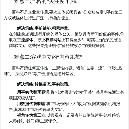
难点一:严格的“关注度”门槛
百科不是企业宣传册,要求主体必须具备“公众知名度”,即有第三
方权威媒体进行过广泛、持续的报道。
解决策略:事前铺垫,积累声量。
在创建前,必须进行系统的媒体公关。策划具有新闻价值的事件,争
取在
主流媒体、行业权威网站
上获得至少5-10篇以上的深度报道
(非软文)。这些报道是证明你“值得被收录”的关键证据。
难点二:客观中立的“内容规范”
百科严禁任何宣传性、主观性内容。诸如“世界一流”、“领先品
牌”、“深受好评”等广告用语是绝对禁区。
解决策略:转换语态,事实说话。
用事实代替形容词
:将“技术领先”改为“于某年某月率先通过某
项国家级认证”。
用数据代替吹嘘
:将“市场份额巨大”改为“根据某知名机构报
告,其2023年市场占有率为X%”。
视角转为第三方
:以旁观者、记录者的口吻陈述事实,杜绝第一
人称(我、我们)和主观评价。